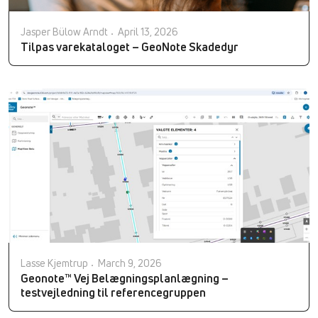
Jasper Bülow Arndt
April 13, 2026
Tilpas varekataloget – GeoNote Skadedyr
Lasse Kjemtrup
March 9, 2026
Geonote™ Vej Belægningsplanlægning –
testvejledning til referencegruppen