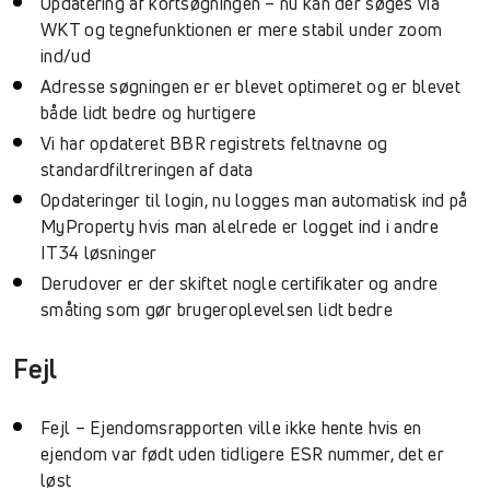
Opdatering af kortsøgningen – nu kan der søges via
WKT og tegnefunktionen er mere stabil under zoom
ind/ud
Adresse søgningen er er blevet optimeret og er blevet
både lidt bedre og hurtigere
Vi har opdateret BBR registrets feltnavne og
standardfiltreringen af data
Opdateringer til login, nu logges man automatisk ind på
MyProperty hvis man alelrede er logget ind i andre
IT34 løsninger
Derudover er der skiftet nogle certifikater og andre
småting som gør brugeroplevelsen lidt bedre
Fejl
Fejl – Ejendomsrapporten ville ikke hente hvis en
ejendom var født uden tidligere ESR nummer, det er
løst