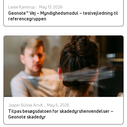
Lasse Kjemtrup
May 13, 2026
Geonote™ Vej – Myndighedsmodul – testvejledning til
referencegruppen
Jasper Bülow Arndt
May 6, 2026
Tilpas besøgsdatoen for skadedyrshenvendelser –
Geonote skadedyr