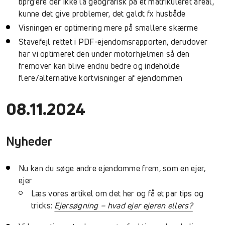
bpfg’ere der ikke lå geografisk på et matrikuleret areal,
kunne det give problemer, det galdt fx husbåde
Visningen er optimering mere på smallere skærme
Stavefejl rettet i PDF-ejendomsrapporten, derudover
har vi optimeret den under motorhjelmen så den
fremover kan blive endnu bedre og indeholde
flere/alternative kortvisninger af ejendommen
08.11.2024
Nyheder
Nu kan du søge andre ejendomme frem, som en ejer,
ejer
Læs vores artikel om det her og få et par tips og
tricks:
Ejersøgning – hvad ejer ejeren ellers?