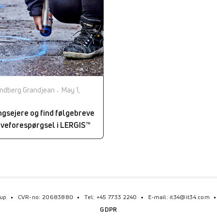
ndberg Grandjean
May 1,
ngsejere og find følgebreve
raveforespørgsel i LERGIS™
rup
CVR-no: 20683880
Tel: +45 7733 2240
E-mail: it34@it34.com
GDPR