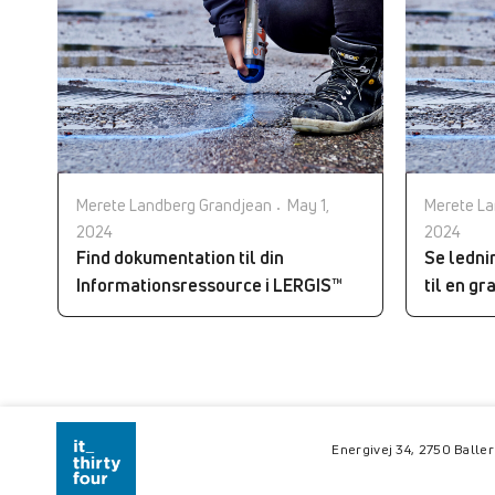
Merete Landberg Grandjean
May 1,
Merete La
2024
2024
Find dokumentation til din
Se ledni
Informationsressource i LERGIS™
til en g
Energivej 34, 2750 Balle