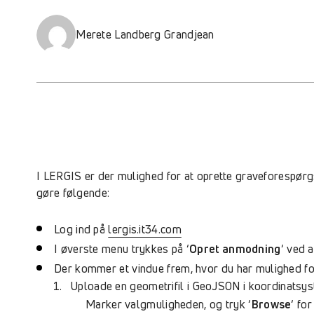
Merete Landberg Grandjean
I LERGIS er der mulighed for at oprette graveforespørg
gøre følgende:
Log ind på
lergis.it34.com
I øverste menu trykkes på ‘
Opret anmodning
‘ ved 
Der kommer et vindue frem, hvor du har mulighed for
Uploade en geometrifil i GeoJSON i koordinat
Marker valgmuligheden, og tryk ‘
Browse
‘ fo