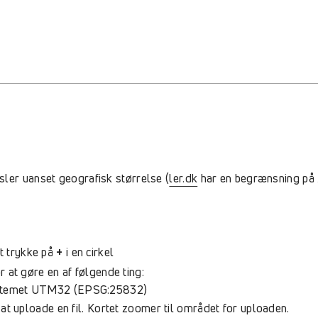
sler uanset geografisk størrelse (
ler.dk
har en begrænsning på 2
at trykke på
+
i en cirkel
 at gøre en af følgende ting:
systemet UTM32 (EPSG:25832)
r at uploade en fil. Kortet zoomer til området for uploaden.