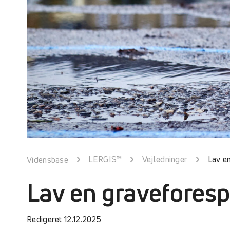
LERGIS™
Vejledninger
Lav e
Vidensbase
Lav en graveforesp
Redigeret 12.12.2025