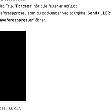
t. Tryk ‘
Fortsæt
‘, når alle felter er udfyldt.
veforespørgsel, som du godkender ved at trykke ‘
Send til LER
‘.
aveforespørgsler
‘ åbner.
gsel i LERGIS.