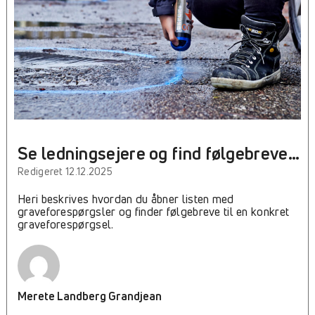
Se ledningsejere og find følgebreve
til en graveforespørgsel i LERGIS™
Redigeret 12.12.2025
Heri beskrives hvordan du åbner listen med
graveforespørgsler og finder følgebreve til en konkret
graveforespørgsel.
Merete Landberg Grandjean