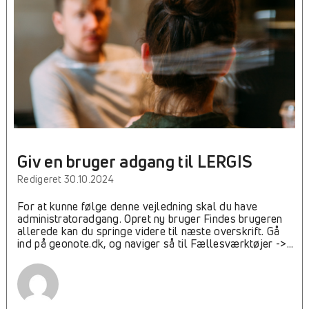
Giv en bruger adgang til LERGIS
Redigeret 30.10.2024
For at kunne følge denne vejledning skal du have
administratoradgang. Opret ny bruger Findes brugeren
allerede kan du springe videre til næste overskrift. Gå
ind på geonote.dk, og naviger så til Fællesværktøjer ->
Brugerstyring Klik på på plusset for at oprette ny bruger,
og skriv den nye brugers emailadresse ind. Giv dem et
password. Nu skal du sætte kryds i de to bokse
markeret med rødt. Du kan nulstille brugerens
password ved at klikke på 'send password nulstillings-