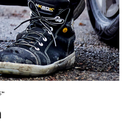
IS™
n