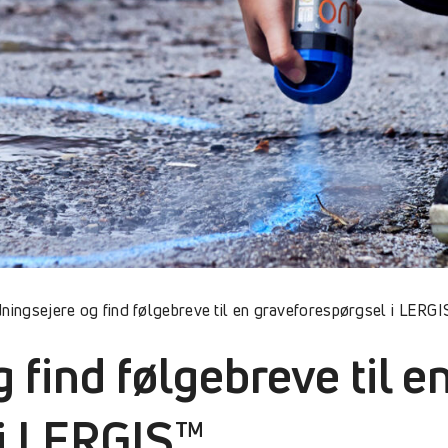
dningsejere og find følgebreve til en graveforespørgsel i LERG
 find følgebreve til e
 i LERGIS™