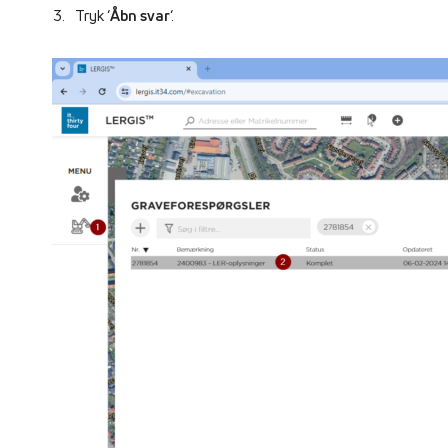
Tryk ‘
Åbn svar
‘.