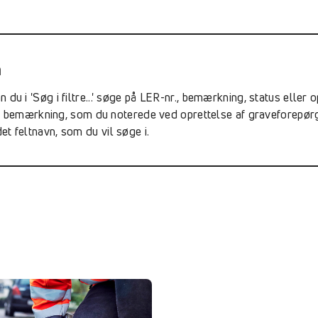
m
du i 'Søg i filtre...' søge på LER-nr., bemærkning, status eller
emærkning, som du noterede ved oprettelse af graveforepørgsl
t feltnavn, som du vil søge i.