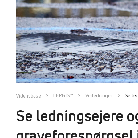
LERGIS™
Vejledninger
Se le
Vidensbase
Se ledningsejere og
graveforespørgsel