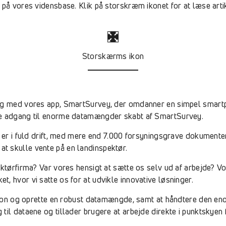
på vores vidensbase. Klik på storskræm ikonet for at læse artikl
Storskærms ikon
ning med vores app, SmartSurvey, der omdanner en simpel sma
ne adgang til enorme datamængder skabt af SmartSurvey.
r er i fuld drift, med mere end 7.000 forsyningsgrave dokumente
t skulle vente på en landinspektør.
pektørfirma? Var vores hensigt at sætte os selv ud af arbejde? 
, hvor vi satte os for at udvikle innovative løsninger.
cision og oprette en robust datamængde, samt at håndtere den en
til dataene og tillader brugere at arbejde direkte i punktskyen 