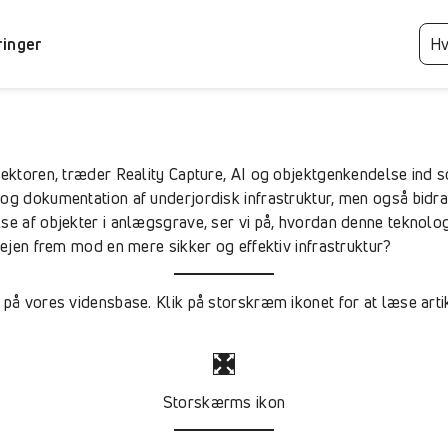
ringer
ssektoren, træder Reality Capture, AI og objektgenkendelse ind
og dokumentation af underjordisk infrastruktur, men også bidra
se af objekter i anlægsgrave, ser vi på, hvordan denne teknolo
vejen frem mod en mere sikker og effektiv infrastruktur?
på vores vidensbase. Klik på storskræm ikonet for at læse artikl
Storskærms ikon