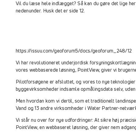
Vil du læse hele indlægget? Så kan du gøre det lige her 
nedenunder. Husk det er side 12.
https://issuu.com/geoforum5/docs/geoforum_248/12
Vi har revolutioneret underjordisk forsyningskortlæg
vores webbaserede løsning, PointView, giver vi bruger
Pilotforsøgene er afsluttet, og vores to nye teknologie
byggevirksomheder indsamle opmålingsdata selv, uden a
Men hvordan kom vi dertil, som et traditionelt landins
Vand og 13 andre virksomheder i Water Partner-netværket
Vi står nu over for nye udfordringer: At sikre høj præ
PointView, en webbaseret løsning, der giver nem adgang 