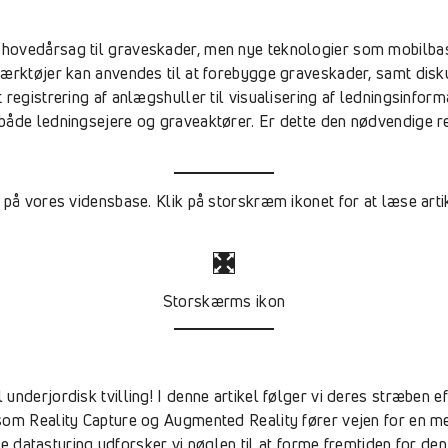
hovedårsag til graveskader, men nye teknologier som mobilbas
værktøjer kan anvendes til at forebygge graveskader, samt dis
registrering af anlægshuller til visualisering af ledningsinforma
både ledningsejere og graveaktører. Er dette den nødvendige rev
på vores vidensbase. Klik på storskræm ikonet for at læse artikl
Storskærms ikon
nderjordisk tvilling! I denne artikel følger vi deres stræben ef
om Reality Capture og Augmented Reality fører vejen for en mere
ende datastyring udforsker vi nøglen til at forme fremtiden for 