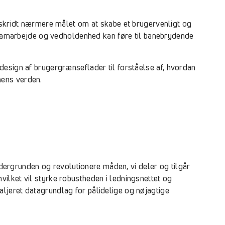
t skridt nærmere målet om at skabe et brugervenligt og
n samarbejde og vedholdenhed kan føre til banebrydende
design af brugergrænseflader til forståelse af, hvordan
onens verden.
undergrunden og revolutionere måden, vi deler og tilgår
ilket vil styrke robustheden i ledningsnettet og
ljeret datagrundlag for pålidelige og nøjagtige