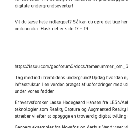
digitale undergrundseventyr!
Vil du læse hele indlægget? Så kan du gøre det lige her 
nedenunder. Husk det er side 17 – 19.
https://issuu.com/geoforum5/docs/temanummer_om_3
Tag med ind i fremtidens undergrund! Opdag hvordan ny
infrastruktur. I en verden præget af udfordringer med ut
under vores fødder.
Erhvervsforsker Lasse Hedegaard Hansen fra LE34/Aalb
teknologier som Reality Capture og Augmented Reality k
stræber vi efter at opbygge en troværdig digital tvilling
Gennem eksempler fra Novafos og Aarhus Vand viser vi,