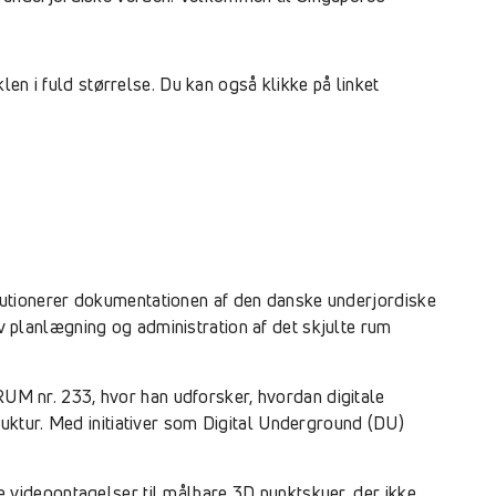
en i fuld størrelse. Du kan også klikke på linket
utionerer dokumentationen af den danske underjordiske
iv planlægning og administration af det skjulte rum
M nr. 233, hvor han udforsker, hvordan digitale
uktur. Med initiativer som Digital Underground (DU)
 videooptagelser til målbare 3D punktskyer, der ikke