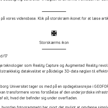
på vores vidensbase. Klik på storskræm ikonet for at læse artikl
Storskærms ikon
d/17
e teknologier som Reality Capture og Augmented Reality revol
ilstrækkelig datakvalitet er pålidelige 3D-data nøglen til effekt
org Universitet tager os med på en opdagelsesrejse i GEOFORU
an transformere vores forståelse af den underjordiske infrastr
 af alt, hvad der befinder sig under overfladen.
 hvordan fotogrammetri har gjort det muligt at omdanne simple