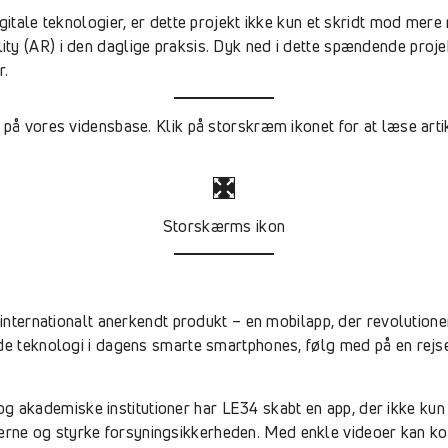
gitale teknologier, er dette projekt ikke kun et skridt mod mer
y (AR) i den daglige praksis. Dyk ned i dette spændende projek
r.
på vores vidensbase. Klik på storskræm ikonet for at læse artikl
Storskærms ikon
 internationalt anerkendt produkt – en mobilapp, der revolutione
ede teknologi i dagens smarte smartphones, følg med på en rej
akademiske institutioner har LE34 skabt en app, der ikke kun
rne og styrke forsyningsikkerheden. Med enkle videoer kan ko