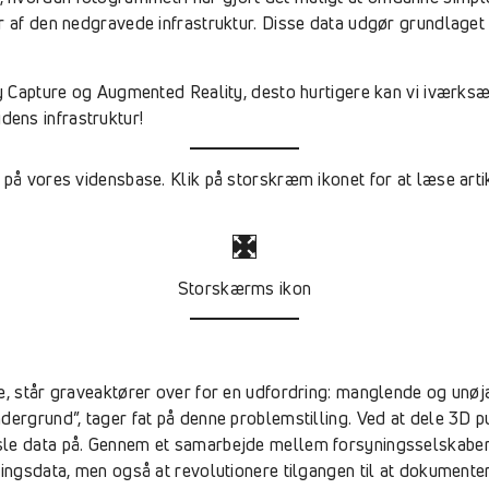
r af den nedgravede infrastruktur. Disse data udgør grundlaget 
y Capture og Augmented Reality, desto hurtigere kan vi iværksætte
ens infrastruktur!
på vores vidensbase. Klik på storskræm ikonet for at læse artikl
Storskærms ikon
e, står graveaktører over for en udfordring: manglende og unøj
dergrund”, tager fat på denne problemstilling. Ved at dele 3D p
sle data på. Gennem et samarbejde mellem forsyningsselskaber,
ningsdata, men også at revolutionere tilgangen til at dokument