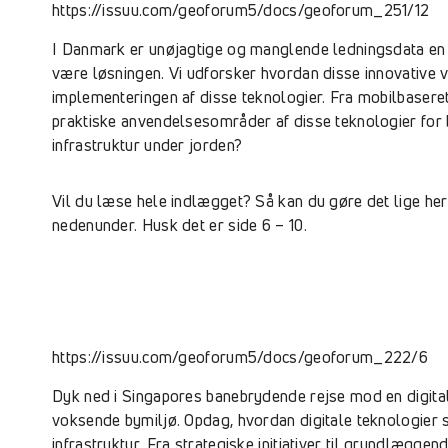
https://issuu.com/geoforum5/docs/geoforum_251/12
I Danmark er unøjagtige og manglende ledningsdata en 
være løsningen. Vi udforsker hvordan disse innovative 
implementeringen af disse teknologier. Fra mobilbaseret 
praktiske anvendelsesområder af disse teknologier for 
infrastruktur under jorden?
Vil du læse hele indlægget? Så kan du gøre det lige her 
nedenunder. Husk det er side 6 – 10.
https://issuu.com/geoforum5/docs/geoforum_222/6
Dyk ned i Singapores banebrydende rejse mod en digital u
voksende bymiljø. Opdag, hvordan digitale teknologier s
infrastruktur. Fra strategiske initiativer til grundlægg