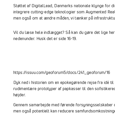
Støttet af DigitalLead, Danmarks nationale klynge for di
integrere cutting-edge teknologier som Augmented Realit
men også om at ændre måden, vi tænker på infrastruktu
Vil du læse hele indlægget? Så kan du gøre det lige her 
nedenunder. Husk det er side 16-19.
https://issuu.com/geoforum5/docs/241_geoforum/16
Dyk ned i historien om en epokegørende rejse fra idé til
rudimentære prototyper af papkasser til den sofistiker
højder.
Gennem samarbejde med førende forsyningsselskaber og 
men også potentielt kan reducere samfundsomkostninge