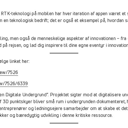
t RTK-teknologi på mobilen har hver iteration af appen været e
 kun en teknologisk bedrift; det er også et eksempel på, hvorda
ling, men også de menneskelige aspekter af innovationen – fra 
 på rejsen, og lad dig inspirere til dine egne eventyr i innovati
lge linket her:
view/7526
view/7526/6339
”Den Digitale Undergrund”. Projektet sigter mod at digitalisere 
f 3D punktskyer bliver små rum i undergrunden dokumenteret, hv
entreprenører og ledningsejere samarbejder om at skabe et deta
ker og bæredygtig udvikling i denne kritiske ressource.