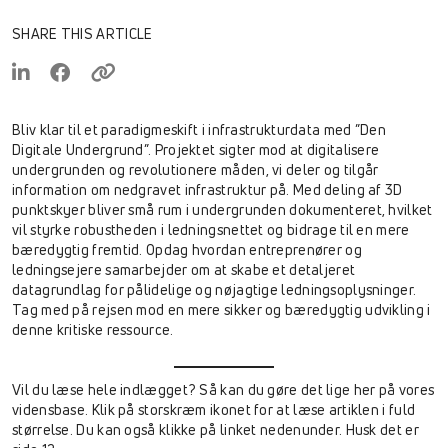
SHARE THIS ARTICLE
Bliv klar til et paradigmeskift i infrastrukturdata med ”Den
Digitale Undergrund”. Projektet sigter mod at digitalisere
undergrunden og revolutionere måden, vi deler og tilgår
information om nedgravet infrastruktur på. Med deling af 3D
punktskyer bliver små rum i undergrunden dokumenteret, hvilket
vil styrke robustheden i ledningsnettet og bidrage til en mere
bæredygtig fremtid. Opdag hvordan entreprenører og
ledningsejere samarbejder om at skabe et detaljeret
datagrundlag for pålidelige og nøjagtige ledningsoplysninger.
Tag med på rejsen mod en mere sikker og bæredygtig udvikling i
denne kritiske ressource.
Vil du læse hele indlægget? Så kan du gøre det lige her på vores
vidensbase. Klik på storskræm ikonet for at læse artiklen i fuld
størrelse. Du kan også klikke på linket nedenunder. Husk det er