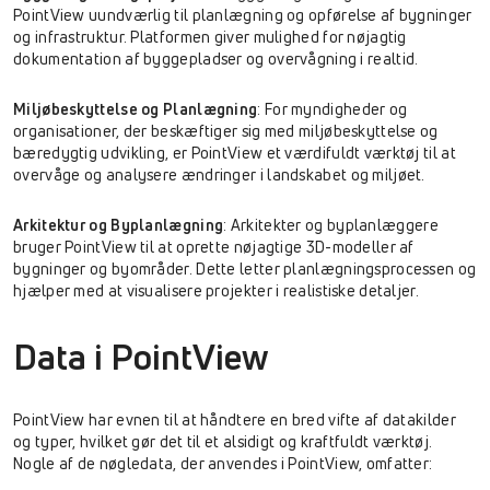
PointView uundværlig til planlægning og opførelse af bygninger
og infrastruktur. Platformen giver mulighed for nøjagtig
dokumentation af byggepladser og overvågning i realtid.
Miljøbeskyttelse og Planlægning
: For myndigheder og
organisationer, der beskæftiger sig med miljøbeskyttelse og
bæredygtig udvikling, er PointView et værdifuldt værktøj til at
overvåge og analysere ændringer i landskabet og miljøet.
Arkitektur og Byplanlægning
: Arkitekter og byplanlæggere
bruger PointView til at oprette nøjagtige 3D-modeller af
bygninger og byområder. Dette letter planlægningsprocessen og
hjælper med at visualisere projekter i realistiske detaljer.
Data i PointView
PointView har evnen til at håndtere en bred vifte af datakilder
og typer, hvilket gør det til et alsidigt og kraftfuldt værktøj.
Nogle af de nøgledata, der anvendes i PointView, omfatter: