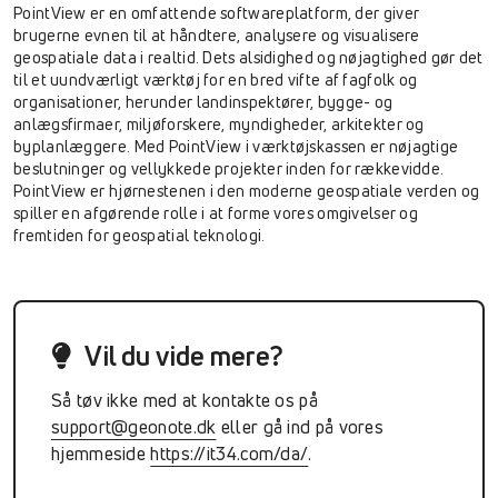
PointView er en omfattende softwareplatform, der giver
brugerne evnen til at håndtere, analysere og visualisere
geospatiale data i realtid. Dets alsidighed og nøjagtighed gør det
til et uundværligt værktøj for en bred vifte af fagfolk og
organisationer, herunder landinspektører, bygge- og
anlægsfirmaer, miljøforskere, myndigheder, arkitekter og
byplanlæggere. Med PointView i værktøjskassen er nøjagtige
beslutninger og vellykkede projekter inden for rækkevidde.
PointView er hjørnestenen i den moderne geospatiale verden og
spiller en afgørende rolle i at forme vores omgivelser og
fremtiden for geospatial teknologi.
Vil du vide mere?
Så tøv ikke med at kontakte os på
support@geonote.dk
eller gå ind på vores
hjemmeside
https://it34.com/da/
.