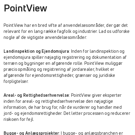
PointView
PointView har en bred vifte af anvendelsesområder, der gør det
relevant for en lang række fagfolk og industrier. Lad os udforske
nogle af de vigtigste anvendelsesområder:
Landinspektion og Ejendomsjura
: Inden for landinspektion og
ejendomsjura spiller nøjagtig registrering og dokumentation af
terræn og bygninger en afgørende rolle. PointView muliggør
præcis opmåling og registrering af jordarealer, hvilket er
afgørende for ejendomsrettigheder, grænser og juridiske
forpligtelser.
Areal- og Rettighedserhvervelse
: PointView giver eksperter
inden for areal- og rettighedserhvervelse den nøjagtige
information, de har brug for, når de vurderer og handler med
jord- og ejendomsrettigheder. Det letter processen og reducerer
risikoen for fejl.
Bygge- og Anlægsprojekter
: I bygge- og anlægsbranchen er