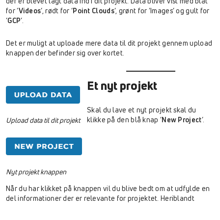
der er blevet lagt data ind i dit projekt. Data bliver vist med blåt
for ‘
Videos
‘, rødt for ‘
Point Clouds
‘, grønt for ‘Images’ og gult for
‘
GCP
‘.
Det er muligt at uploade mere data til dit projekt gennem upload
knappen der befinder sig over kortet.
Et nyt projekt
Skal du lave et nyt projekt skal du
klikke på den blå knap ‘
New Project
‘.
Upload data til dit projekt
Nyt projekt knappen
Når du har klikket på knappen vil du blive bedt om at udfylde en
del informationer der er relevante for projektet. Heriblandt