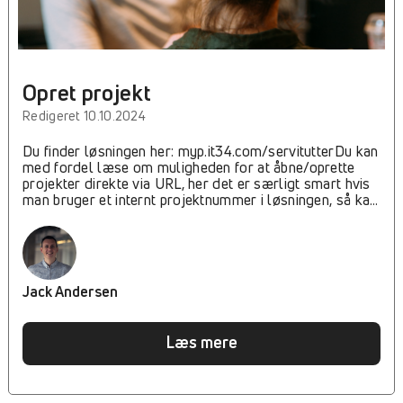
Opret projekt
Redigeret 10.10.2024
Du finder løsningen her: myp.it34.com/servitutterDu kan
med fordel læse om muligheden for at åbne/oprette
projekter direkte via URL, her det er særligt smart hvis
man bruger et internt projektnummer i løsningen, så kan
man fx nemt lave en integration mellem ESDH systemer,
WebGIS mfl. Projekter Servitutprogrammet på
MyProperty™, kræver at man først definerer sit projekt.
Dette så vi over tid kan hold styr på tingbogsdaten på dit
projekt, det gør det muligt at skrive kommentarer eller
Jack Andersen
uploade filer specifikt til dit projekt, uden at det påvirker
samme servitut på andre projekter. Samtidigt tillader vi
også at du netop gør kommenterer til en servitut
Læs mere
tilgængelige indenfor alle projekterne i din
organisation.Start med at åbne projektlisten: Her kan du
oprette og administrere dine projekter Opret projekt Når
du opretter et projekt, skal du indtaste et