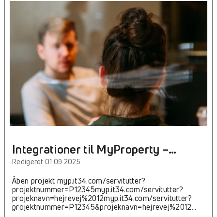
tekstDatoløbenrAktmappeLinkPåtaleberettigedeSidetalBe
1avHillerød
Overdrev20007551963091717.09.19639516Dok om
bebyggelse, benyttelse, udstykning mv , vejudlæg eller
forpligtelse hertil17.09.1963-9516-1515_E_604Hent
dokumentHillerød Kommune1-12Tinglysning af original
byplanvedtægt
Integrationer til MyProperty –
Servitutter
Redigeret 01.09.2025
Åben projekt myp.it34.com/servitutter?
projektnummer=P12345myp.it34.com/servitutter?
projeknavn=hejrevej%2012myp.it34.com/servitutter?
projektnummer=P12345&projeknavn=hejrevej%2012
Åben projekt og tilføj ejendomme