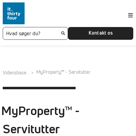
Kontakt os
MyProperty™ - Servitutter
Vidensbase
MyProperty™ -
Servitutter