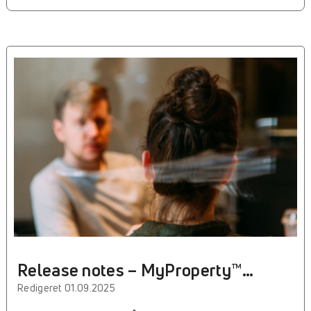
Release notes – MyProperty™
Servitutter
Redigeret 01.09.2025