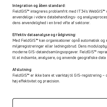
Integration og åben standard:
FieldGIS™ integreres problemfrit med IT34’s WebGIS™ o
anvendelige i videre databehandlings- og analyseprocesse
dens anvendelighed i en bred vifte af sektorer.
Effektiv dataanalyse og rådgivning:
Med FieldGIS™ kan organisationer opnå automatisk og ef
miljøregistreringer eller ledningsbrud. Dens modulopby
moderne GIS-dataindsamlingsopgaver. FieldGIS™ repræsen
til at indsamle, analysere, og anvende geografiske data 
Afslutning
:
FieldGIS™ er ikke bare et værktøj til GIS-registrering 
høj effektivitet og præcision.