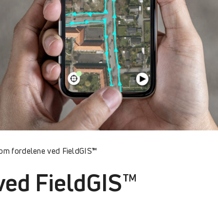
om fordelene ved FieldGIS™
ved FieldGIS™