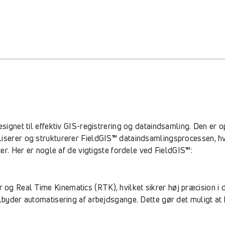
esignet til effektiv GIS-registrering og dataindsamling. Den er o
iserer og strukturerer FieldGIS™ dataindsamlingsprocessen, hvi
ter. Her er nogle af de vigtigste fordele ved FieldGIS™:
g Real Time Kinematics (RTK), hvilket sikrer høj præcision i d
lbyder automatisering af arbejdsgange. Dette gør det muligt at 