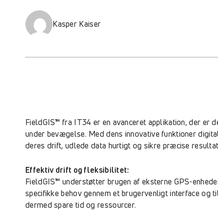
Kasper Kaiser
FieldGIS™ fra IT34 er en avanceret applikation, der er d
under bevægelse. Med dens innovative funktioner digital
deres drift, udlede data hurtigt og sikre præcise resulta
Effektiv drift og fleksibilitet:
FieldGIS™ understøtter brugen af eksterne GPS-enheder o
specifikke behov gennem et brugervenligt interface og ti
dermed spare tid og ressourcer.