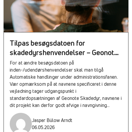
Tilpas besøgsdatoen for
skadedyrshenvendelser – Geonote
skadedyr
For at ændre besøgsdatoen på
inden-/udendørshenvendelser skal man tilgå
Automatiske handlinger under administrationsfanen.
Vær opmærksom på at navnene specificeret i denne
vejledning tager udgangspunkt i
standardopsætningen af Geonote Skadedyr, navnene i
dit projekt kan derfor godt afvige i navngivning
og/eller nummerering. Der kan være RIGTIG mange
automatiske handlinger, og derfor kan man med god
Jasper Bülow Arndt
grund...
06.05.2026