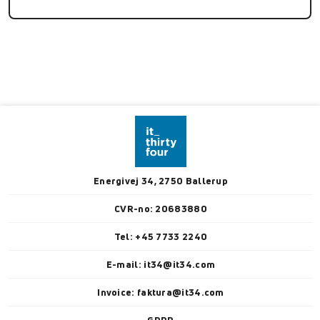
Energivej 34, 2750 Ballerup
CVR-no: 20683880
Tel: +45 7733 2240
E-mail: it34@it34.com
Invoice: faktura@it34.com