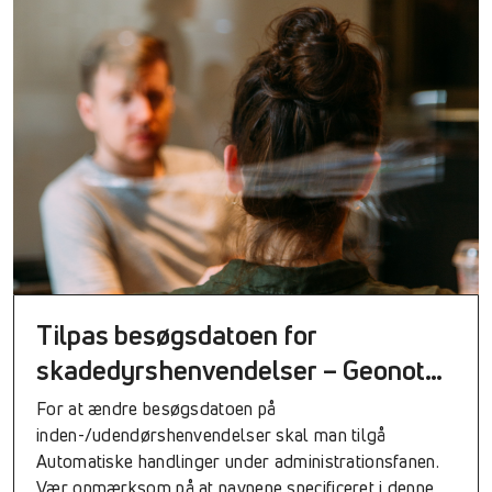
Tilpas besøgsdatoen for
skadedyrshenvendelser – Geonote
skadedyr
For at ændre besøgsdatoen på
inden-/udendørshenvendelser skal man tilgå
Automatiske handlinger under administrationsfanen.
Vær opmærksom på at navnene specificeret i denne