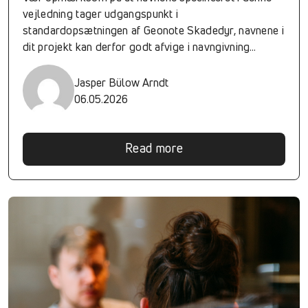
vejledning tager udgangspunkt i
standardopsætningen af Geonote Skadedyr, navnene i
dit projekt kan derfor godt afvige i navngivning
og/eller nummerering. Der kan være RIGTIG mange
automatiske handlinger, og derfor kan man med god
Jasper Bülow Arndt
grund...
06.05.2026
Read more