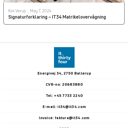
Kim Verup
May 7, 2024
Signaturforklaring – IT34 Matrikelovervågning
Energivej 34, 2750 Ballerup
CVR-no: 20683880
Tel: +45 7733 2240
E-mail: it34@it34.com
Invoice: faktura@it34.com