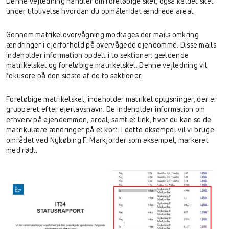
Denne vejledning handler om foreløbige skel, også kaldet skel
under tilblivelse hvordan du opmåler det ændrede areal.
Gennem matrikelovervågning modtages der mails omkring
ændringer i ejerforhold på overvågede ejendomme. Disse mails
indeholder information opdelt i to sektioner: gældende
matrikelskel og foreløbige matrikelskel. Denne vejledning vil
fokusere på den sidste af de to sektioner.
Foreløbige matrikelskel, indeholder matrikel oplysninger, der er
grupperet efter ejerlavsnavn. De indeholder information om
erhverv på ejendommen, areal, samt et link, hvor du kan se de
matrikulære ændringer på et kort. I dette eksempel vil vi bruge
området ved Nykøbing F. Markjorder som eksempel, markeret
med rødt.