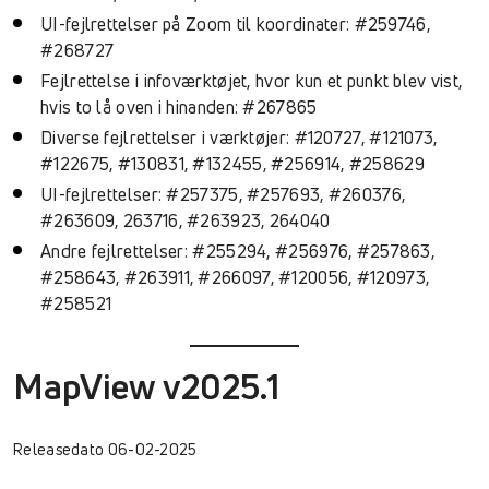
UI-fejlrettelser på Zoom til koordinater: #259746,
#268727
Fejlrettelse i infoværktøjet, hvor kun et punkt blev vist,
hvis to lå oven i hinanden: #267865
Diverse fejlrettelser i værktøjer: #120727, #121073,
#122675, #130831, #132455, #256914, #258629
UI-fejlrettelser: #257375, #257693, #260376,
#263609, 263716, #263923, 264040
Andre fejlrettelser: #255294, #256976, #257863,
#258643, #263911, #266097, #120056, #120973,
#258521
MapView v2025.1
Releasedato 06-02-2025