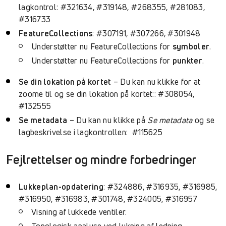
lagkontrol: #321634, #319148, #268355, #281083,
#316733
FeatureCollections
: #307191, #307266, #301948
Understøtter nu FeatureCollections for
symboler
.
Understøtter nu FeatureCollections for
punkter
.
Se din lokation på kortet
– Du kan nu klikke for at
zoome til og se din lokation på kortet:: #308054,
#132555
Se metadata
– Du kan nu klikke på
Se metadata
og se
lagbeskrivelse i lagkontrollen: #115625
Fejlrettelser og mindre forbedringer
Lukkeplan-opdatering
: #324886, #316935, #316985,
#316950, #316983, #301748, #324005, #316957
Visning af lukkede ventiler.