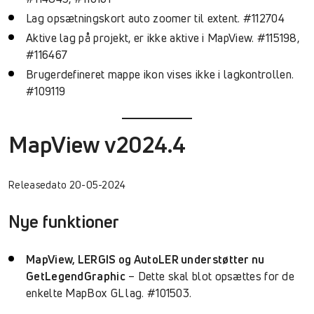
Lag opsætningskort auto zoomer til extent. #112704
Aktive lag på projekt, er ikke aktive i MapView. #115198,
#116467
Brugerdefineret mappe ikon vises ikke i lagkontrollen.
#109119
MapView v2024.4
Releasedato 20-05-2024
Nye funktioner
MapView, LERGIS og AutoLER understøtter nu
GetLegendGraphic
– Dette skal blot opsættes for de
enkelte MapBox GL lag. #101503.