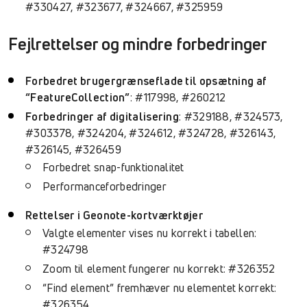
#330427, #323677, #324667, #325959
Fejlrettelser og mindre forbedringer
Forbedret brugergrænseflade til opsætning af
“FeatureCollection”
: #117998, #260212
Forbedringer af digitalisering
: #329188, #324573,
#303378, #324204, #324612, #324728, #326143,
#326145, #326459
Forbedret snap-funktionalitet
Performanceforbedringer
Rettelser i Geonote-kortværktøjer
Valgte elementer vises nu korrekt i tabellen:
#324798
Zoom til element fungerer nu korrekt: #326352
“Find element” fremhæver nu elementet korrekt:
#326354