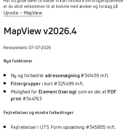
Har du gode ideer til måder vi kan forbedre din brugeroplevelse
er du altid velkommen til at komme med ønsker og forslag på
Upvote – MapView
MapView v2026.4
Releasedato 07-07-2026
Nye funktioner
Ny og forbedret
adressesøgning
#341439 m.fl.
Filtergrupper
i kort #325499 m.fl.
Mulighed for
Element Oversigt
som en del af
PDF
print
#344763
Fejlrettelser og mindre forbedringer
Fejlrettelser i UTS Form opsætning #345855 m.fl.