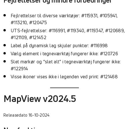
Fejlrettelser og mindre forbedringer
Fejlrettelser til diverse værktøjer: #115931, #105941,
#113210, #120475
UTS-fejlrettelser: #116991, #119340, #119347, #120689,
#121109, #121452
Label på dynamisk lag skjuler punkter: #116998
Vælg element i tegneværktøj fungerer ikke: #120726
Slet markør og “slet alt” i tegneværktøj fungerer ikke:
#122914
Visse ikoner vises ikke i legenden ved print: #121468
MapView v2024.5
Releasedato 16-10-2024