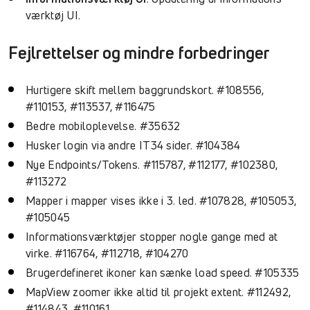
værktøj UI.
Fejlrettelser og mindre forbedringer
Hurtigere skift mellem baggrundskort. #108556,
#110153, #113537, #116475
Bedre mobiloplevelse. #35632
Husker login via andre IT34 sider. #104384
Nye Endpoints/Tokens. #115787, #112177, #102380,
#113272
Mapper i mapper vises ikke i 3. led. #107828, #105053,
#105045
Informationsværktøjer stopper nogle gange med at
virke. #116764, #112718, #104270
Brugerdefineret ikoner kan sænke load speed. #105335
MapView zoomer ikke altid til projekt extent. #112492,
#114843, #110161