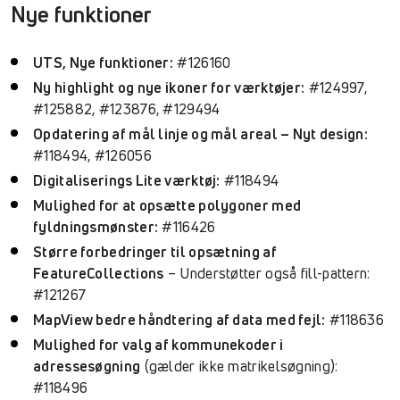
Nye funktioner
UTS, Nye funktioner:
#126160
Ny highlight og nye ikoner for værktøjer:
#124997,
#125882, #123876, #129494
Opdatering af mål linje og mål areal – Nyt design:
#118494, #126056
Digitaliserings Lite værktøj:
#118494
Mulighed for at opsætte polygoner med
fyldningsmønster:
#116426
Større forbedringer til opsætning af
FeatureCollections
– Understøtter også fill-pattern:
#121267
MapView bedre håndtering af data med fejl:
#118636
Mulighed for valg af kommunekoder i
adressesøgning
(gælder ikke matrikelsøgning):
#118496