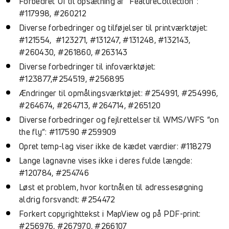
Forbedret UI til opsætning af “FeatureCollection”:
#117998, #260212
Diverse forbedringer og tilføjelser til printværktøjet:
#121554, #123271, #131247, #131248, #132143,
#260430, #261860, #263143
Diverse forbedringer til infoværktøjet:
#123877,#254519, #256895
Ændringer til opmålingsværktøjet: #254991, #254996,
#264674, #264713, #264714, #265120
Diverse forbedringer og fejlrettelser til WMS/WFS “on
the fly”: #117590 #259909
Opret temp-lag viser ikke de kædet værdier: #118279
Lange lagnavne vises ikke i deres fulde længde:
#120784, #254746
Løst et problem, hvor kortnålen til adressesøgning
aldrig forsvandt: #254472
Forkert copyrighttekst i MapView og på PDF-print:
#256976, #267970, #266107