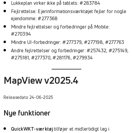
Lukkeplan virker ikke på tablets: #283784
Fejlrettelse: Ejerinformationsværktøjet fejler for nogle
ejendomme: #277368
Mindre fejlrettelser og forbedringer på Mobile:
#270394
Mindre UI-forbedringer: #277379, #277198, #277763
Andre fejlrettelser og forbedringer: #257432, #275149,
#275181, #277370, #281176, #279934
MapView v2025.4
Releasedato 24-06-2025
Nye funktioner
QuickWKT-værktøj
tilføjer et midlertidigt lag i