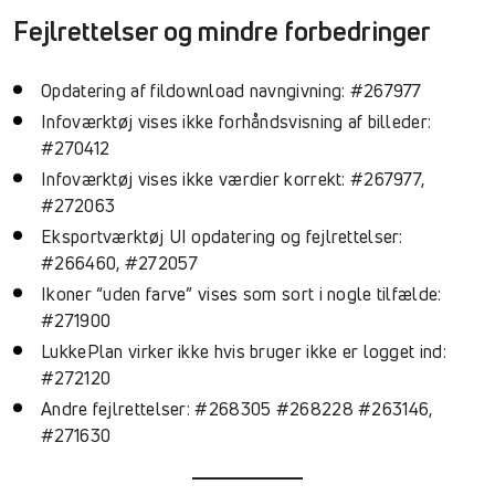
Fejlrettelser og mindre forbedringer
Opdatering af fildownload navngivning: #267977
Infoværktøj vises ikke forhåndsvisning af billeder:
#270412
Infoværktøj vises ikke værdier korrekt: #267977,
#272063
Eksportværktøj UI opdatering og fejlrettelser:
#266460, #272057
Ikoner “uden farve” vises som sort i nogle tilfælde:
#271900
LukkePlan virker ikke hvis bruger ikke er logget ind:
#272120
Andre fejlrettelser: #268305 #268228 #263146,
#271630