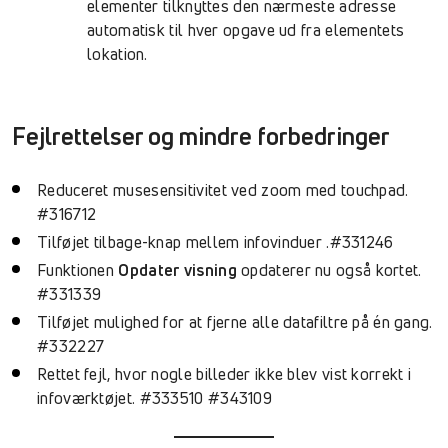
elementer tilknyttes den nærmeste adresse
automatisk til hver opgave ud fra elementets
lokation.
Fejlrettelser og mindre forbedringer
Reduceret musesensitivitet ved zoom med touchpad.
#316712
Tilføjet tilbage-knap mellem infovinduer .#331246
Funktionen
Opdater visning
opdaterer nu også kortet.
#331339
Tilføjet mulighed for at fjerne alle datafiltre på én gang.
#332227
Rettet fejl, hvor nogle billeder ikke blev vist korrekt i
infoværktøjet. #333510 #343109