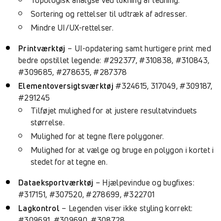
Topologisk analyse ved lukning af ledning.
Sortering og rettelser til udtræk af adresser.
Mindre UI/UX-rettelser.
Printværktøj
– UI-opdatering samt hurtigere print med
bedre opstillet legende: #292377, #310838, #310843,
#309685, #278635, #287378
Elementoversigtsværktøj
#324615, 317049, #309187,
#291245
Tilføjet mulighed for at justere resultatvinduets
størrelse.
Mulighed for at tegne flere polygoner.
Mulighed for at vælge og bruge en polygon i kortet i
stedet for at tegne en.
Dataeksportværktøj
– Hjælpevindue og bugfixes:
#317151, #307520, #278699, #322701
Lagkontrol
– Legenden viser ikke styling korrekt:
#309691, #309690, #308728