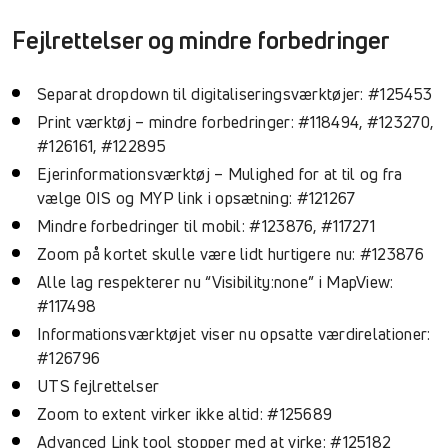
Fejlrettelser og mindre forbedringer
Separat dropdown til digitaliseringsværktøjer: #125453
Print værktøj – mindre forbedringer: #118494, #123270,
#126161, #122895
Ejerinformationsværktøj – Mulighed for at til og fra
vælge OIS og MYP link i opsætning: #121267
Mindre forbedringer til mobil: #123876, #117271
Zoom på kortet skulle være lidt hurtigere nu: #123876
Alle lag respekterer nu “Visibility:none” i MapView:
#117498
Informationsværktøjet viser nu opsatte værdirelationer:
#126796
UTS fejlrettelser
Zoom to extent virker ikke altid: #125689
Advanced Link tool stopper med at virke: #125182