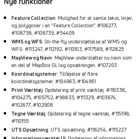
Nye funktioner
Feature Collection
: Mulighed for at samle tekst, linjer,
og polygoner i en “Feature Collection”. #106277,
#108738, #108739, #54409
WMS og WFS
: On-the-fly understøttelse af WMS og
WFS. #113247, #112192, #110103, #117589, #112825
MapView og Navn
: MapView understøtter nu navn som
en del af MapBox GL lag opsætningen. #107203
Koordinatsystemer
: Tilføjelse af flere
koordinatsystemer. #104963, #104961
Print Værktøj
: Opdatering af print værktøj. #116338,
#104275, #105752, #98833, #111329, #103674,
#102677, #102908
Tegne Værktøj
: Opdatering af tegne værktøj. #115198,
#110155
UTS Opsætning
: UTS opsætning. #116254, #115227
Informationsværktøj UI
: Opdatering af informations