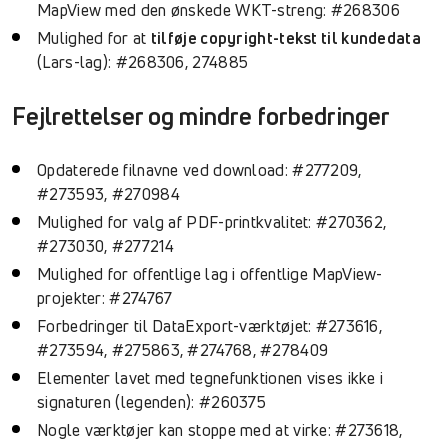
MapView med den ønskede WKT-streng: #268306
Mulighed for at
tilføje copyright-tekst til kundedata
(Lars-lag): #268306, 274885
Fejlrettelser og mindre forbedringer
Opdaterede filnavne ved download: #277209,
#273593, #270984
Mulighed for valg af PDF-printkvalitet: #270362,
#273030, #277214
Mulighed for offentlige lag i offentlige MapView-
projekter: #274767
Forbedringer til DataExport-værktøjet: #273616,
#273594, #275863, #274768, #278409
Elementer lavet med tegnefunktionen vises ikke i
signaturen (legenden): #260375
Nogle værktøjer kan stoppe med at virke: #273618,