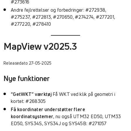
#273616
Andre fejlrettelser og forbedringer: #272938,
#275237, #272813, #270650, #274274, #277201,
#277220, #278410
MapView v2025.3
Releasedato 27-05-2025
Nye funktioner
“GetWKT” værktøj
Få WKT ved klik på geometri i
kortet: #268305
Få koordinater understøtter flere
koordinatsystemer
, nu også UTM32 ED50, UTM33
ED50, SYS34S, SYS34J og SYS45B: #271057