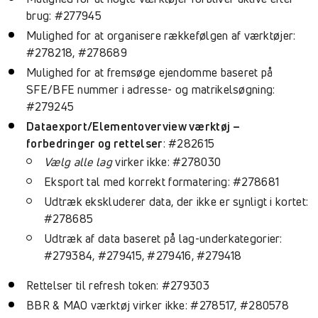
brug: #277945
Mulighed for at organisere rækkefølgen af værktøjer:
#278218, #278689
Mulighed for at fremsøge ejendomme baseret på
SFE/BFE nummer i adresse- og matrikelsøgning:
#279245
Dataexport/Elementoverview værktøj –
forbedringer og rettelser
: #282615
Vælg alle lag
virker ikke: #278030
Eksport tal med korrekt formatering: #278681
Udtræk ekskluderer data, der ikke er synligt i kortet:
#278685
Udtræk af data baseret på lag-underkategorier:
#279384, #279415, #279416, #279418
Rettelser til refresh token: #279303
BBR & MAO værktøj virker ikke: #278517, #280578