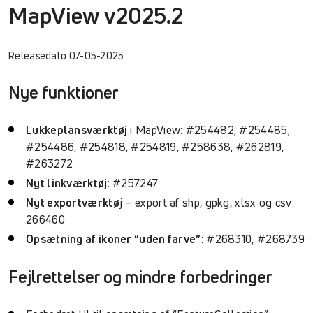
MapView v2025.2
Releasedato 07-05-2025
Nye funktioner
Lukkeplansværktøj
i MapView: #254482, #254485,
#254486, #254818, #254819, #258638, #262819,
#263272
Nyt linkværktø
j: #257247
Nyt exportværktø
j – export af shp, gpkg, xlsx og csv:
266460
Opsætning af ikoner “uden farve”
: #268310, #268739
Fejlrettelser og mindre forbedringer