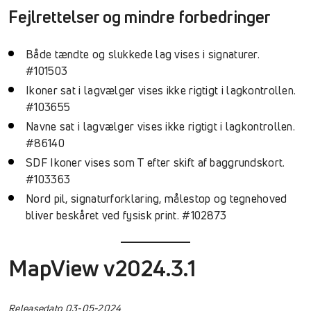
Fejlrettelser og mindre forbedringer
Både tændte og slukkede lag vises i signaturer.
#101503
Ikoner sat i lagvælger vises ikke rigtigt i lagkontrollen.
#103655
Navne sat i lagvælger vises ikke rigtigt i lagkontrollen.
#86140
SDF Ikoner vises som T efter skift af baggrundskort.
#103363
Nord pil, signaturforklaring, målestop og tegnehoved
bliver beskåret ved fysisk print. #102873
MapView v2024.3.1
Releasedato 03-05-2024