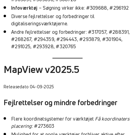
Infoværktøj
– Søgning virker ikke: #309688, #296192
Diverse fejlrettelser og forbedringer til
digitaliseringsværktøjerne.
Andre fejlrettelser og forbedringer: #317057, #288391,
#268267, #294359, #294443, #293879, #301904,
#291025, #293928, #320765
MapView v2025.5
Releasedato 04-09-2025
Fejlrettelser og mindre forbedringer
Flere koordinatsystemer for værktøjet
Få koordinaters
placering
: #273603
Mulighed for at nogle værktøjer forbliver aktive efter