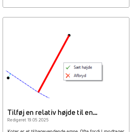
hvad det vil sige at gemme en fysisk fil eller at arbejde
med en midlertidig fil, så ræk ud til supporten på va-
support@le34.dk. En rettelse til denne film er, at jeg
siger man kan trykke Ctrl+S så gemmes data i lagene,
men der skal altså klikkes på disketten. :-) MyCarta-lag I
næste film kigger vi på oprettelsen af et MyCarta-lag. Et
MyCarta-lag skal gemmes fysisk, det vil sige man kan
ikke oprette et midlertidigt MyCarta-lag. Det giver dig
muligheden for at skrive noter eller bemærkninger til
dine tegninger. https://youtu.be/nyMjhoZibXQ Styling
Synes du line lag ser lidt for autogenererede ud, så er
der gode muligheder for at style dine lag. I næste film
kigger vi nærmere på, hvordan vi kan style lagene, og
hvordan man kan bruge sine attributter (f.eks. notefeltet)
til styling. https://youtu.be/ZnNG04MXtrc
Konstruktionsfanen I den sidste film prøver vi at se
nærmere på nogen af konstruktionsmulighederne der er
i VA-banken. (kommer)
Tilføj en relativ højde til en
stikledning
Redigeret 19.05.2025
Koter er et tilbagevendende emne. Ofte fordi I modtager