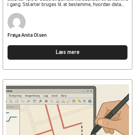
i gang. Stilarter bruges til at bestemme, hvordan data
vises på kortet og giver dig mulighed for at tilpasse
præsentationen af dine data. Bemærk, at der er visse
lag, hvor du ikke kan ændre stilarten. Disse lag har en
foruddefineret stil, som er oprettet af din administrator
for at sikre et ensartet udseende på tværs af
Frøya Anita Olsen
forsyningen. Derimod kan du frit ændre stilarter på
personlige lag, som du selv opretter i VA-banken eller
trækker ind i programmet – alt afhængigt af de data og
Læs mere
attributter, der er inkluderet. 1. Drag and Drop en shapefil
ind i programmet Det første vi skal bruge i denne guide,
det er en fil der skal styles. Find den shapefil, du ønsker
at arbejde med, på din computer. Træk shapefilen direkte
ind i VA-bankens kortvindue. Som du kan se i videoen
herunder, så kommer der en dialogboks frem, når du
drag and dropper en shapefil ind i dit kortvindue. Den
gennemgår vi først. Det første du skal tage stilling til er
filens encoding. Som regel når man udveksler data i
Danmark, så kan man bruge UTF-8. Encoding er
hvordan bokstaver tolkes. Hvis du importerer din fil, og
bogstaver som æ, ø og å ser mærkelige ud, så er det
fordi der er angivet forkert encoding. Nederste del af
boksen omhandler geometri. Det er muligt at have
shapefiler der ikke indeholder geometri, og de kan
indlæses ved at klikke på "Indlæs objekter uden