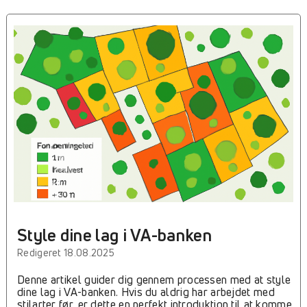
denne polygon. Nederst i højre hjørne ses det, at der er
407 resultater inden for dette område. ** OBS! For at
kunne vælge en polygon i kortet skal det være
identificerbart. Det betyder at du skal aktivere cursoren
ud for laget (ikke mappen). Den øverst af de to i
markeringen herunder er aktiveret. Under den øverste
fane i Søg Punkt, der finder man i venstre side en række
faner. Disse faner er nye fra version 2023.2, og er
udviklet for at gøre søgningen i data bredere. Funktionen
Søg SQL er fjernet, men til gengæld er der lagt en
masse nye ting ind i søgeformularen. Det er struktureret
på den måde, at for hvert faneblad du kan åbne/lukke,
det repræsenterer en fane i punktformularen. Punkt Når
man søger i punkt-fanen, så svarer det til at søge i
øverste felter af en knude-dialogboks. ** OBS! Det er
muligt at ordne dine kolonner...
Style dine lag i VA-banken
Redigeret 18.08.2025
Denne artikel guider dig gennem processen med at style
dine lag i VA-banken. Hvis du aldrig har arbejdet med
stilarter før, er dette en perfekt introduktion til at komme