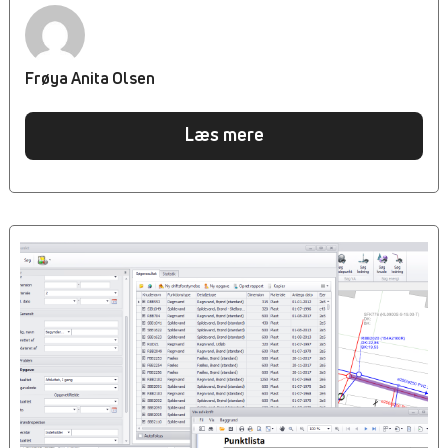
funktionerne i Start-fanen. https://youtu.be/CxnIfPsKbt0
[Kommer senere]Livcyklus på problemer og opgaver
Detaljeret gennemgang af Problemformular og
kodelister I denne film tager vi en detaljeret
Frøya Anita Olsen
gennemgang af problemer i VA-banken.
https://youtu.be/3AElww8Q1GI Dashboard - visuelt
overblik I VA-banken har man mulighed for at lave
Læs mere
grafiske visninger der mere overordnet kan bruges til at
præsentere årets drift. At bruge dashboardet til
problemer er én ud af mange scenarier, hvor man kan
præsentere statistik mere overskueligt end blot at printe
en liste over årets løste opgaver og problemer.
https://youtu.be/4J8iIzZyMHw