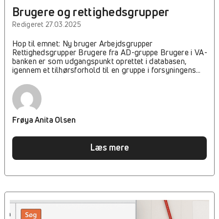
Brugere og rettighedsgrupper
Redigeret 27.03.2025
Hop til emnet: Ny bruger Arbejdsgrupper
Rettighedsgrupper Brugere fra AD-gruppe Brugere i VA-
banken er som udgangspunkt oprettet i databasen,
igennem et tilhørsforhold til en gruppe i forsyningens
AD. Denne AD gruppe er tilknyttet databasen, hvorved
den enkelte bruger kan opnå adgang, og blive
akkrediteret på databasen igennem ”Windows
Authentication”. Det betyder at hvis en bruger er logget
på forsyningens domæne og er tilknyttet databasen,
Frøya Anita Olsen
direkte eller igennem et gruppe tilhørsforhold, da vil
brugeren som udgangspunkt kunne tilgå VA-bankens
database. Når der skal trækkes nye brugere ind Før du
Læs mere
kan lægge en ny bruger til i VA-banken, så skal personen
enten; Lægges til via jeres IT Lægges en bruger til VA-
bank AD-gruppen via jeres IT, skal den derefter hentes
ind i VA-banken igennem Administration -> Brugere ->
Opret Bruger fra AD-gruppe Når du har trykket på Opret
brugere fra AD-gruppe, så kommer der en ny dialogboks
frem, hvor du indtaster AD-gruppens navn (dette kender
IT), og trykker Hent. Derefter kommer der en liste frem