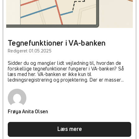
geometri". EPSG-koden kan sættes til -1 eller 25832 for
UTM32 ETRS89-data. Krydser man af i feltet "Sparailt
filtreret", så vises kun de data, der er indenfor det aktive
kortvindue. Hvis der er meget data...
Tegnefunktioner i VA-banken
Redigeret 01.05.2025
Sidder du og mangler lidt vejledning til, hvordan de
forskellige tegnefunktioner fungerer i VA-banken? Så
læs med her. VA-banken er ikke kun til
ledningsregistrering og projektering. Der er masser
muligheder for at tegne i lag, som kun du kan se. Vi
gennemgår midlertidige lag, permanente lag, diverse
konstruktionsmetoder med mere. I første film
gennemgår vi oprettelsen af et nyt tegnelag i VA-banken,
og de forskellige muligheder man har.
Frøya Anita Olsen
https://youtu.be/makmsAixnfA En kort opsummering af
filmen, så gennemgås de forskellige geometrityper der
er mulighed for at tegne. Den gennemgår også
Læs mere
muligheden for at vælge et midlertidigt lag, eller at
oprette et permanent lag. Hvis der hersker tvivl om,