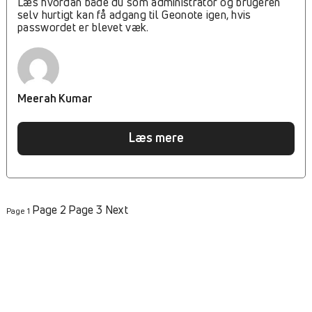
Læs hvordan både du som administrator og brugeren
selv hurtigt kan få adgang til Geonote igen, hvis
passwordet er blevet væk.
Meerah Kumar
Læs mere
Posts
Page
2
Page
3
Next
Page
1
pagination