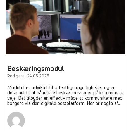
Beskæringsmodul
Redigeret 24.03.2025
Modulet er udviklet til offentlige myndigheder og er
designet til at håndtere beskæringssager på kommunale
veje. Det tilbyder en effektiv måde at kommunikere med
borgere via den digitale postplatform. Her er nogle af
modulets nøglefunktioner: Automatisk Matrikelvalg: Når
du åbner dialogvinduet, finder modulet automatisk den
nærmeste matrikel baseret på opgavens lokation. Valg
af Matrikel: Du kan vælge en anden matrikel, hvis det er
nødvendigt. Modtagervalg: Vælg en eller flere ejere