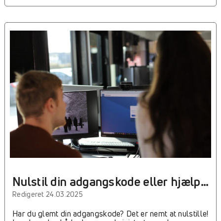
Nulstil din adgangskode eller hjælp
brugere med det
Redigeret 24.03.2025
Har du glemt din adgangskode? Det er nemt at nulstille!