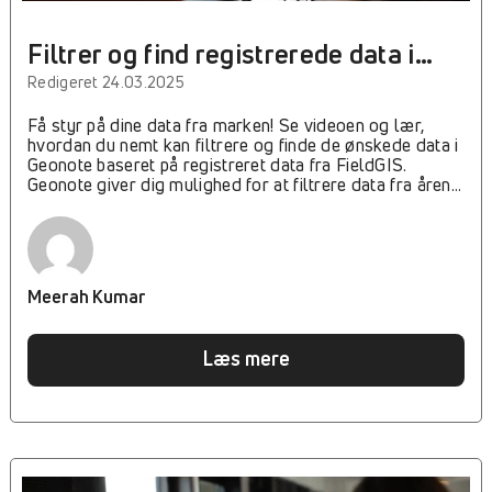
Filtrer og find registrerede data i
Geonote – videoguide
Redigeret 24.03.2025
Få styr på dine data fra marken! Se videoen og lær,
hvordan du nemt kan filtrere og finde de ønskede data i
Geonote baseret på registreret data fra FieldGIS.
Geonote giver dig mulighed for at filtrere data fra årene
og vælge specifikke tidsintervaller for at finjustere din
søgning. Se videoen for en enkel guide til, hvordan du
effektivt anvender disse filtre og optimerer dit arbejde.
Meerah Kumar
Læs mere