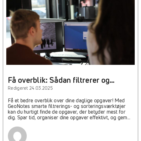
Få overblik: Sådan filtrerer og
sorterer du opgaver
Redigeret 24.03.2025
Få et bedre overblik over dine daglige opgaver! Med
GeoNotes smarte filtrerings- og sorteringsværktøjer
kan du hurtigt finde de opgaver, der betyder mest for
dig. Spar tid, organiser dine opgaver effektivt, og gem
dine søgninger til senere. Læs videre og lær, hvordan du
nemt skaber struktur i din hverdag!